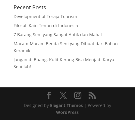
Recent Posts
Development of Toraja Tourism
Filosofi Kain Tenun di Indonesia
7 Barang Seni yang Sangat Antik dan Mahal
Macam-Macam Benda Seni yang Dibuat dari Bahan
Keramik
Jangan di Buang, Kulit Kerang Bisa Menjadi Karya
Seni loh!
Designed by
Elegant Themes
| Powered by
WordPress