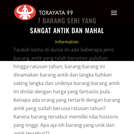
7 BARANG SENI YANG
SANGAT ANTIK DAN MAHAL
Information
Taukah kamu di dunia ini ada beberapa jenis
barang antik yang telah berumur puluhan
hingga ratusan tahun, barang-barang ini
dinamakan barang antik dan langka bahkan
saking langka dan uniknya barang-barang antik
ini dinilai dengan harga yang fantastis pula.
Kenapa ada orang yang tertarik dengan barang
antik yang sudah berusia ratusan tahun?
Karena barang tersebut memiliki nilai hostoris
yang tinggi. Apa aja sih barang yang unik dan
antik tersebut??